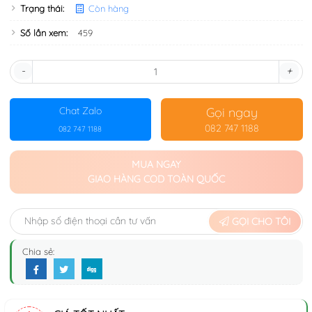
Trạng thái:
Còn hàng
Số lần xem:
459
-
+
Gọi ngay
Chat Zalo
082 747 1188
082 747 1188
MUA NGAY
GIAO HÀNG COD TOÀN QUỐC
GỌI CHO TÔI
Chia sẻ: