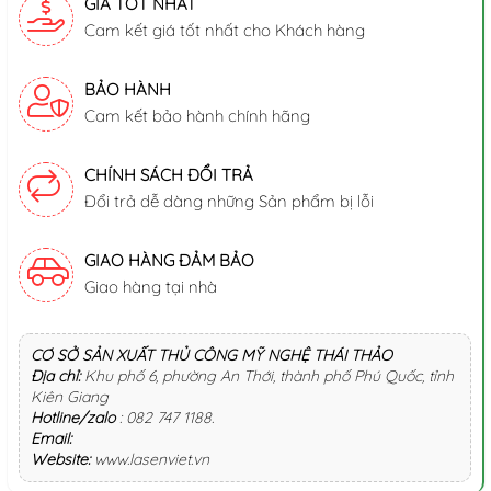
GIÁ TỐT NHẤT
Cam kết giá tốt nhất cho Khách hàng
BẢO HÀNH
Cam kết bảo hành chính hãng
CHÍNH SÁCH ĐỔI TRẢ
Đổi trả dễ dàng những Sản phẩm bị lỗi
GIAO HÀNG ĐẢM BẢO
Giao hàng tại nhà
CƠ SỞ SẢN XUẤT THỦ CÔNG MỸ NGHỆ THÁI THẢO
Địa chỉ:
Khu phố 6, phường An Thới, thành phố Phú Quốc, tỉnh
Kiên Giang
Hotline/zalo
:
082 747 1188
.
Email:
Website:
www.lasenviet.vn