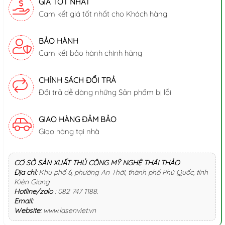
GIÁ TỐT NHẤT
Cam kết giá tốt nhất cho Khách hàng
BẢO HÀNH
Cam kết bảo hành chính hãng
CHÍNH SÁCH ĐỔI TRẢ
Đổi trả dễ dàng những Sản phẩm bị lỗi
GIAO HÀNG ĐẢM BẢO
Giao hàng tại nhà
CƠ SỞ SẢN XUẤT THỦ CÔNG MỸ NGHỆ THÁI THẢO
Địa chỉ:
Khu phố 6, phường An Thới, thành phố Phú Quốc, tỉnh
Kiên Giang
Hotline/zalo
:
082 747 1188
.
Email:
Website:
www.lasenviet.vn