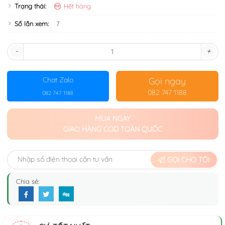
Trạng thái:
Hết hàng
Số lần xem:
7
-
+
Gọi ngay
Chat Zalo
082 747 1188
082 747 1188
MUA NGAY
GIAO HÀNG COD TOÀN QUỐC
GỌI CHO TÔI
Chia sẻ: