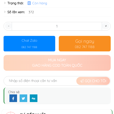
Trạng thái:
Còn hàng
Số lần xem:
372
-
+
Gọi ngay
Chat Zalo
082 747 1188
082 747 1188
MUA NGAY
GIAO HÀNG COD TOÀN QUỐC
GỌI CHO TÔI
Chia sẻ: