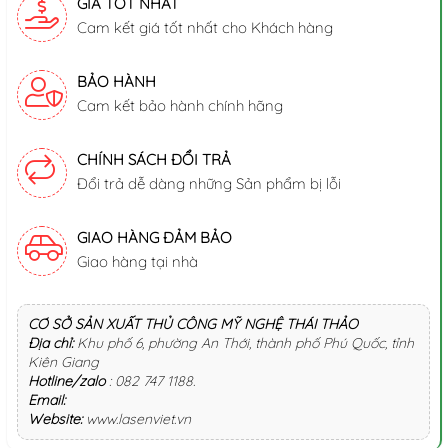
GIÁ TỐT NHẤT
Cam kết giá tốt nhất cho Khách hàng
BẢO HÀNH
Cam kết bảo hành chính hãng
CHÍNH SÁCH ĐỔI TRẢ
Đổi trả dễ dàng những Sản phẩm bị lỗi
GIAO HÀNG ĐẢM BẢO
Giao hàng tại nhà
CƠ SỞ SẢN XUẤT THỦ CÔNG MỸ NGHỆ THÁI THẢO
Địa chỉ:
Khu phố 6, phường An Thới, thành phố Phú Quốc, tỉnh
Kiên Giang
Hotline/zalo
:
082 747 1188
.
Email:
Website:
www.lasenviet.vn