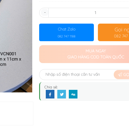
-
Gọi n
Chat Zalo
082 747 
082 747 1188
MUA NGAY
GIAO HÀNG COD TOÀN QUỐC
GỌI
Chia sẻ: