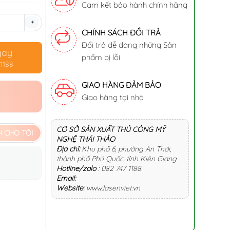
Cam kết bảo hành chính hãng
+
CHÍNH SÁCH ĐỔI TRẢ
Đổi trả dễ dàng những Sản
gay
phẩm bị lỗi
1188
GIAO HÀNG ĐẢM BẢO
Giao hàng tại nhà
CƠ SỞ SẢN XUẤT THỦ CÔNG MỸ
 CHO TÔI
NGHỆ THÁI THẢO
Địa chỉ:
Khu phố 6, phường An Thới,
thành phố Phú Quốc, tỉnh Kiên Giang
Hotline/zalo
:
082 747 1188
.
Email:
Website:
www.lasenviet.vn