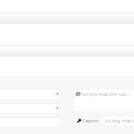
*
*
Captcha