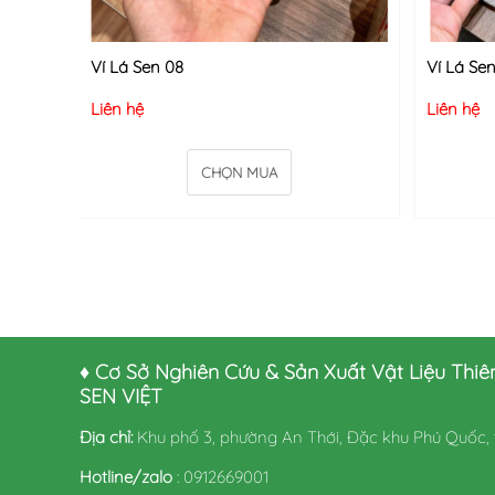
Ví Lá Sen 08
Ví Lá Sen
Liên hệ
Liên hệ
CHỌN MUA
♦ Cơ Sở Nghiên Cứu & Sản Xuất Vật Liệu Thiê
SEN VIỆT
Địa chỉ:
Khu phố 3, phường An Thới, Đặc khu Phú Quốc, 
Hotline/zalo
:
0912669001