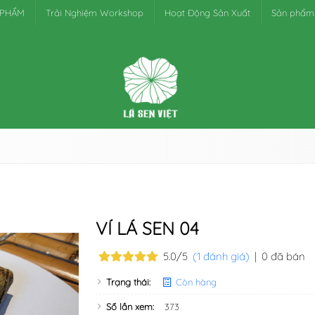
 PHẨM
Trải Nghiệm Workshop
Hoạt Động Sản Xuất
Sản phẩm
VÍ LÁ SEN 04
5.0/5
(1 đánh giá)
|
0 đã bán
Trạng thái:
Còn hàng
Số lần xem:
373