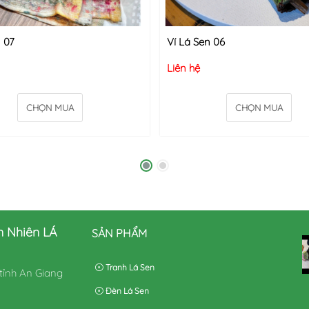
 07
Ví Lá Sen 06
Liên hệ
CHỌN MUA
CHỌN MUA
n Nhiên LÁ
SẢN PHẨM
Tranh Lá Sen
tỉnh An Giang
Đèn Lá Sen